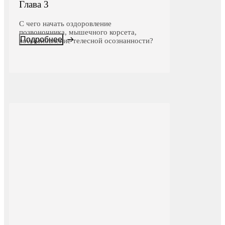
Глава 3
С чего начать оздоровление
позвоночника, мышечного корсета,
Подробнее
восстановление телесной осознанности?