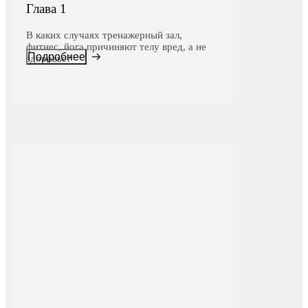
Глава 1
В каких случаях тренажерный зал,
фитнес, йога причиняют телу вред, а не
Подробнее
здоровье?