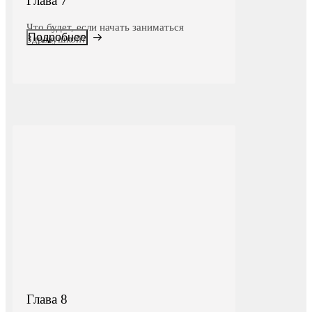
Глава 7
Что будет, если начать заниматься
Подробнее
Здравушкой?
Глава 8