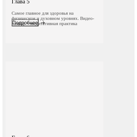
Глава 5
Самое главное для здоровья на
физическом и духовном уровнях. Видео-
Подробнее
разбор + медитативная практика