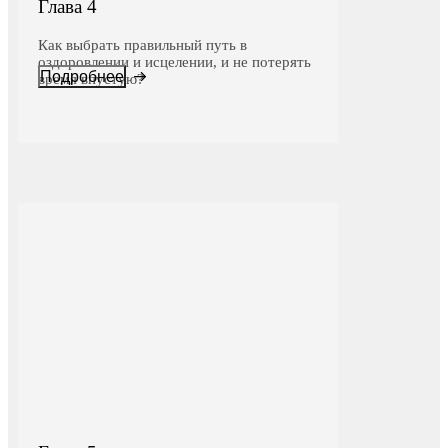
Глава 4
Как выбрать правильный путь в
оздоровлении и исцелении, и не потерять
Подробнее
время впустую?