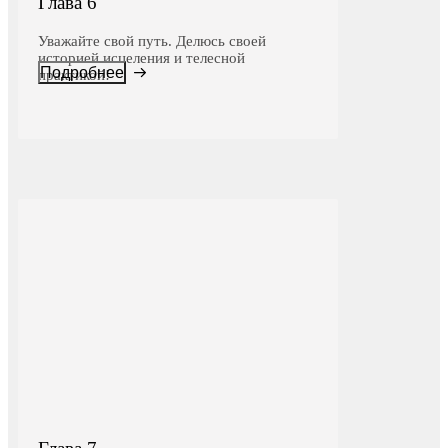
Глава 6
Уважайте свой путь. Делюсь своей
историей исцеления и телесной
Подробнее
практикой!