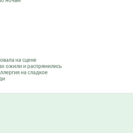
 по ночам
овала на сцене
ках ожили и распрямились
аллергия на сладкое
ди