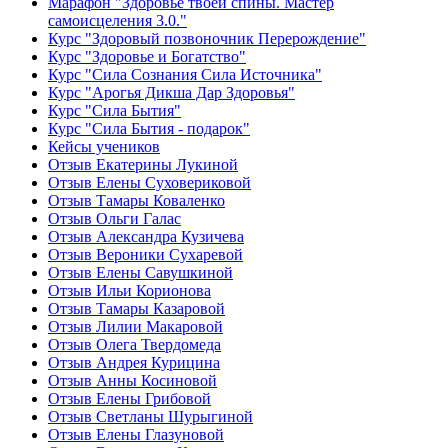
Марафон "Здоровье твоей спины. Мастер
самоисцеления 3.0."
Курс "Здоровый позвоночник Перерождение"
Курс "Здоровье и Богатство"
Курс "Сила Сознания Сила Источника"
Курс "Арогья Дикша Дар Здоровья"
Курс "Сила Бытия"
Курс "Сила Бытия - подарок"
Кейсы учеников
Отзыв Екатерины Лукиной
Отзыв Елены Суховериковой
Отзыв Тамары Коваленко
Отзыв Ольги Галас
Отзыв Александра Кузичева
Отзыв Вероники Сухаревой
Отзыв Елены Савушкиной
Отзыв Ильи Корионова
Отзыв Тамары Казаровой
Отзыв Лилии Макаровой
Отзыв Олега Твердомеда
Отзыв Андрея Курицина
Отзыв Анны Косиновой
Отзыв Елены Грибовой
Отзыв Светланы Шурыгиной
Отзыв Елены Глазуновой