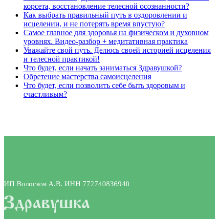
корсета, восстановление телесной осознанности?
Как выбрать правильный путь в оздоровлении и
исцелении, и не потерять время впустую?
Самое главное для здоровья на физическом и духовном
уровнях. Видео-разбор + медитативная практика
Уважайте свой путь. Делюсь своей историей исцеления
и телесной практикой!
Что будет, если начать заниматься Здравушкой?
Обретение мастерства самоисцеления
Что будет, если позволить себе быть здоровым и
счастливым?
ИП Волосков А.В. ИНН 772740836940