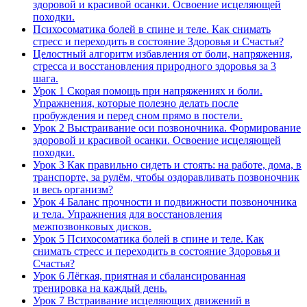
здоровой и красивой осанки. Освоение исцеляющей
походки.
Психосоматика болей в спине и теле. Как снимать
стресс и переходить в состояние Здоровья и Счастья?
Целостный алгоритм избавления от боли, напряжения,
стресса и восстановления природного здоровья за 3
шага.
Урок 1 Скорая помощь при напряжениях и боли.
Упражнения, которые полезно делать после
пробуждения и перед сном прямо в постели.
Урок 2 Выстраивание оси позвоночника. Формирование
здоровой и красивой осанки. Освоение исцеляющей
походки.
Урок 3 Как правильно сидеть и стоять: на работе, дома, в
транспорте, за рулём, чтобы оздоравливать позвоночник
и весь организм?
Урок 4 Баланс прочности и подвижности позвоночника
и тела. Упражнения для восстановления
межпозвонковых дисков.
Урок 5 Психосоматика болей в спине и теле. Как
снимать стресс и переходить в состояние Здоровья и
Счастья?
Урок 6 Лёгкая, приятная и сбалансированная
тренировка на каждый день.
Урок 7 Встраивание исцеляющих движений в