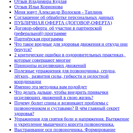
Отзыв Владимира Кудлая
Отзыв Ильи Корионова
Меня зовут Александр Волосков - Таплинк
Соглашение об обработке персональных данных
ПУБЛИЧНАЯ ОФЕРТА (ДОГОВОР-ОФЕРТА)
Договор-оферта об участии в партнерской
(реферальной) программе
Партнёрская программа
Что такое вредные для здоровья движения и откуда они
берутся?
2 критические ошибки в оздоровительных практиках,
которые совершают многие
Принципы исцеляющих движений
Полезные упражнения для позвоночника, сердца,
лёгких, развития силы, гибкости и целостной
координации
Именно эта методика вам подойдет
Что делать дальше, чтобы внедрить привычки
исцеляющих движений в свою жизнь?
Почему болит спина и возникают проблемы с
позвоночником и суставами? В чём главный секрет
здоровья?
Упражнения для снятия боли и напряжения. Вытяжение
и укрепление мышечного корсета позвоночника.
Выстраивание оси позвоночника. Формирование