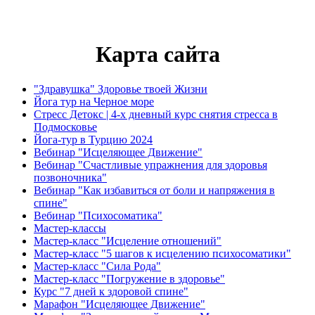
Карта сайта
"Здравушка" Здоровье твоей Жизни
Йога тур на Черное море
Стресс Детокс | 4-х дневный курс снятия стресса в
Подмосковье
Йога-тур в Турцию 2024
Вебинар "Исцеляющее Движение"
Вебинар "Счастливые упражнения для здоровья
позвоночника"
Вебинар "Как избавиться от боли и напряжения в
спине"
Вебинар "Психосоматика"
Мастер-классы
Мастер-класс "Исцеление отношений"
Мастер-класс "5 шагов к исцелению психосоматики"
Мастер-класс "Сила Рода"
Мастер-класс "Погружение в здоровье"
Курс "7 дней к здоровой спине"
Марафон "Исцеляющее Движение"