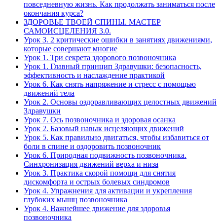
повседневную жизнь. Как продолжать заниматься после
окончания курса?
ЗДОРОВЬЕ ТВОЕЙ СПИНЫ. МАСТЕР
САМОИСЦЕЛЕНИЯ 3.0.
Урок 3. 2 критические ошибки в занятиях движениями,
которые совершают многие
Урок 1. Три секрета здорового позвоночника
Урок 1. Главный принцип Здравушки: безопасность,
эффективность и наслаждение практикой
Урок 6. Как снять напряжение и стресс с помощью
движений тела
Урок 2. Основы оздоравливающих целостных движений
Здравушки
Урок 7. Ось позвоночника и здоровая осанка
Урок 2. Базовый навык исцеляющих движений
Урок 5. Как правильно двигаться, чтобы избавиться от
боли в спине и оздоровить позвоночник
Урок 6. Природная подвижность позвоночника.
Синхронизация движений верха и низа
Урок 3. Практика скорой помощи для снятия
дискомфорта и острых болевых синдромов
Урок 4. Упражнения для активации и укрепления
глубоких мышц позвоночника
Урок 4. Важнейшее движение для здоровья
позвоночника