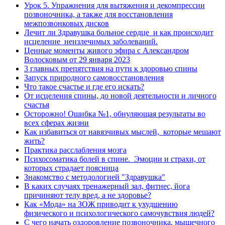
Урок 5. Упражнения для вытяжения и декомпрессии
позвоночника, а также для восстановления
межпозвонковых дисков
Лечит ли Здравушка больное сердце и как происходит
исцеление неизлечимых заболеваний.
Ценные моменты живого эфира с Александром
Волосковым от 29 января 2023
3 главных препятствия на пути к здоровью спины
Запуск природного самовосстановления
Что такое счастье и где его искать?
От исцеления спины, до новой деятельности и личного
счастья
Осторожно! Ошибка №1, обнуляющая результаты во
всех сферах жизни
Как избавиться от навязчивых мыслей, которые мешают
жить?
Практика расслабления мозга
Психосоматика болей в спине. Эмоции и страхи, от
которых страдает поясница
Знакомство с методологией "Здравушка"
В каких случаях тренажерный зал, фитнес, йога
причиняют телу вред, а не здоровье?
Как «Мода» на ЗОЖ приводит к ухудшению
физического и психологического самочувствия людей?
С чего начать оздоровление позвоночника, мышечного